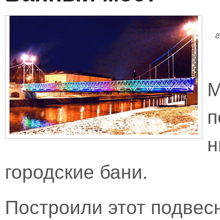
г
М
п
городские бани.
Построили этот подвес