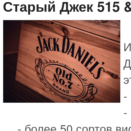
Старый Джек 515 
И
Д
э
-
-
- более 50 сортов ви