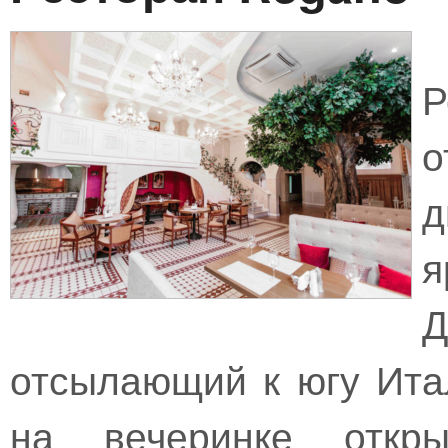
о
д
я
Д
отсылающий к югу Итал
на вечеринке откры