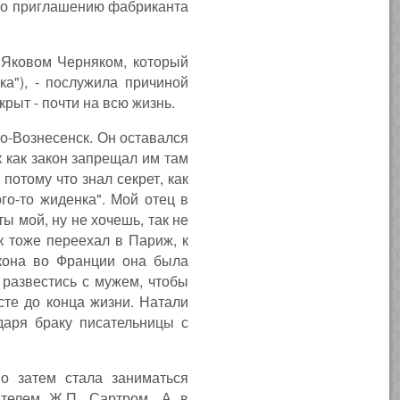
 по приглашению фабриканта
 Яковом Черняком, который
а"), - послужила причиной
рыт - почти на всю жизнь.
во-Вознесенск. Он оставался
 как закон запрещал им там
отому что знал секрет, как
го-то жиденка". Мой отец в
ты мой, ну не хочешь, так не
к тоже переехал в Париж, к
акона во Франции она была
 развестись с мужем, чтобы
сте до конца жизни. Натали
даря браку писательницы с
о затем стала заниматься
телем Ж.П. Сартром. А в