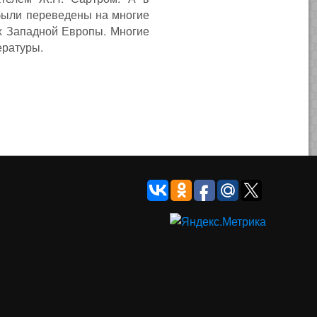
 были переведены на многие
ах Западной Европы. Многие
ературы.