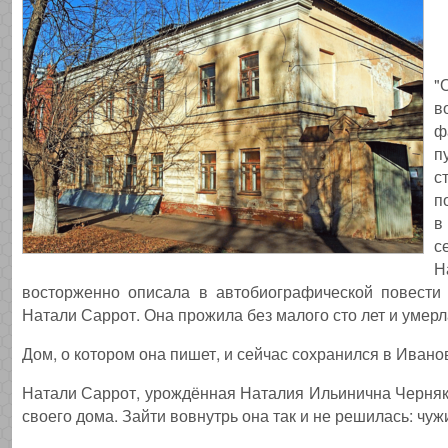
"
в
ф
п
с
п
в
с
Н
восторженно описала в автобиографической повести 
Натали Саррот. Она прожила без малого сто лет и умерл
Дом, о котором она пишет, и сейчас сохранился в Иванов
Натали Саррот, урождённая Наталия Ильинична Черняк, 
своего дома. Зайти вовнутрь она так и не решилась: чуж