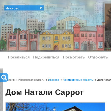
Иваново
▼
Поселиться
Подкрепиться
Посмотреть
Отдохнуть
Россия ➜ Ивановская область ➜
Иваново
➜
Архитектурные объекты
➜
Дом Ната
Дом Натали Саррот