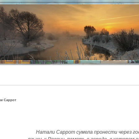
ли Саррот
Натали Саррот сумела пронести через год
языку, к России, память о городе, в котором 