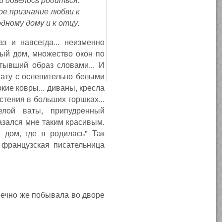
ое признание любви к
одному дому и к отцу.
з и навсегда... неизменно
ный дом, множество окон по
стывший образ словами... И
нату с ослепительно белыми
кие ковры... диваны, кресла
стения в больших горшках...
лой ваты, припудренный
азался мне таким красивым.
 дом, где я родилась" Так
 французская писательница
онечно же побывала во дворе