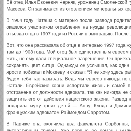
Её отец Илья Евсеевич Черняк, уроженец Смоленской г
Макеева. Он занимался изготовлением минеральных кра
В 1904 году Наташа с матерью после развода родите
оказался участником ограбления на нужды революции 
отъезда отца в 1907 году из России в эмиграцию. После 
Вот, что она рассказала об отце в интервью 1997 года 
там до 1908 года. Мой отец был единственным евреем в
жить, но ему дали специальное разрешение. Он приехал
сохранять цвет ситца. Однажды он услышал, как один 
ярости побежал к Мокееву и сказал: "Я не хочу здесь ра
будем тебя так называть. Ведь мы евреев никогда не 
Натали. Еврейские корни испортили жизнь и самой п
отстранена от должности адвоката, так как никогда н
защитить его от действия нацистского закона. Развод
подарила мужу троих детей — Анну, Клода и Доминик
французским адвокатом Раймондом Сарротом.
В Париже она окончила два факультета Сорбонны, 
литературным трудом. Уже первые её романы были