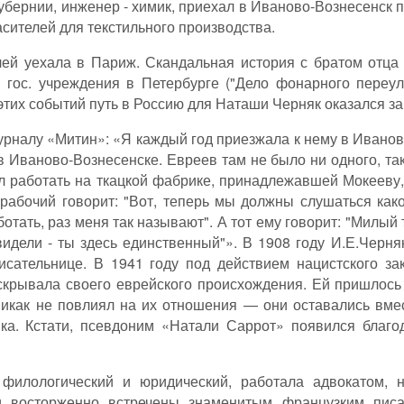
убернии, инженер - химик, приехал в Иваново-Вознесенск
сителей для текстильного производства.
лей уехала в Париж. Скандальная история с братом отца
гос. учреждения в Петербурге ("Дело фонарного переулк
этих событий путь в Россию для Наташи Черняк оказался зак
журналу «Митин»: «Я каждый год приезжала к нему в Ивано
 Иваново-Вознесенске. Евреев там не было ни одного, так
 работать на ткацкой фабрике, принадлежавшей Мокееву, п
рабочий говорит: "Вот, теперь мы должны слушаться како
ботать, раз меня так называют". А тот ему говорит: "Милый 
видели - ты здесь единственный"». В 1908 году И.Е.Черня
исательнице. В 1941 году под действием нацистского з
е скрывала своего еврейского происхождения. Ей пришлось
 никак не повлиял на их отношения — они оставались вме
а. Кстати, псевдоним «Натали Саррот» появился благо
филологический и юридический, работала адвокатом, н
 восторженно встречены знаменитым французким писа