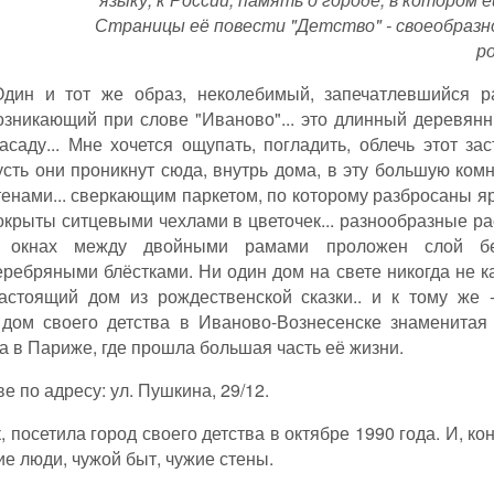
Страницы её повести "Детство" - своеобразн
р
Один и тот же образ, неколебимый, запечатлевшийся ра
озникающий при слове "Иваново"... это длинный деревян
асаду... Мне хочется ощупать, погладить, облечь этот за
усть они проникнут сюда, внутрь дома, в эту большую ком
тенами... сверкающим паркетом, по которому разбросаны яр
окрыты ситцевыми чехлами в цветочек... разнообразные ра
 окнах между двойными рамами проложен слой бе
еребряными блёстками. Ни один дом на свете никогда не к
астоящий дом из рождественской сказки.. и к тому же -
дом своего детства в Иваново-Вознесенске знаменитая
а в Париже, где прошла большая часть её жизни.
е по адресу: ул. Пушкина, 29/12.
посетила город своего детства в октябре 1990 года. И, к
ие люди, чужой быт, чужие стены.