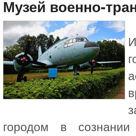
Музей военно-тра
И
г
а
городом в сознании 