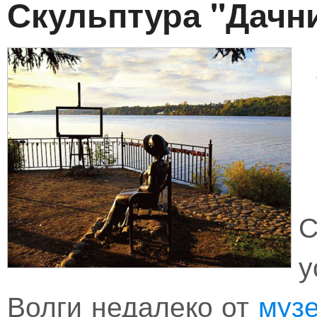
Скульптура "Дачн
С
у
Волги недалеко от
муз