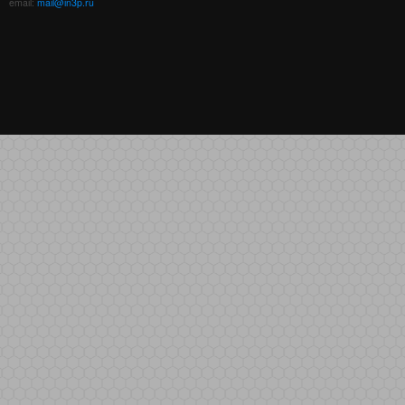
email:
mail@in3p.ru