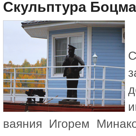
Скульптура Боцм
С
з
ваяния Игорем Минако