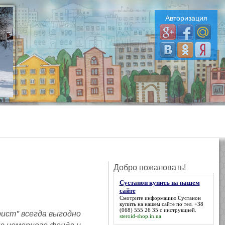
Авторизация
Добро пожаловать!
Сустанон купить на нашем
сайте
Смотрите информацию
Сустанон
купить на нашем сайте
по тел. +38
(068) 555 26 35 с инструкцией.
рист" всегда выгодно
steroid-shop.in.ua
ю номерного фонда и