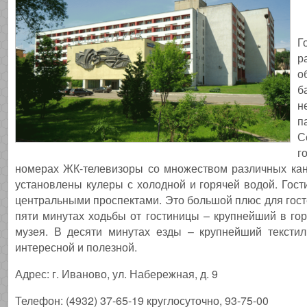
Г
р
о
б
н
п
С
г
номерах ЖК-телевизоры со множеством различных кана
установлены кулеры с холодной и горячей водой. Гост
центральными проспектами. Это большой плюс для госте
пяти минутах ходьбы от гостиницы – крупнейший в гор
музея. В десяти минутах езды – крупнейший тексти
интересной и полезной.
Адрес: г. Иваново, ул. Набережная, д. 9
Телефон: (4932) 37-65-19 круглосуточно, 93-75-00