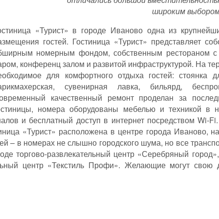
широким выбором
остиница «Турист» в городе Иваново одна из крупнейш
азмещения гостей. Гостиница «Турист» представляет соб
бширным номерным фондом, собственным рестораном с 
аром, конференц залом и развитой инфраструктурой. На те
еобходимое для комфортного отдыха гостей: стоянка д
арикмахерская, сувенирная лавка, бильярд, беспров
овременный качественный ремонт проделан за послед
остиницы, номера оборудованы мебелью и техникой в н
лов и бесплатный доступ в интернет посредством Wi-Fi.
иница «Турист» расположена в центре города Иваново, н
й – в номерах не слышно городского шума, но все транспо
оде торгово-развлекательный центр «Серебряный город», 
льный центр «Текстиль Профи». Желающие могут свою д