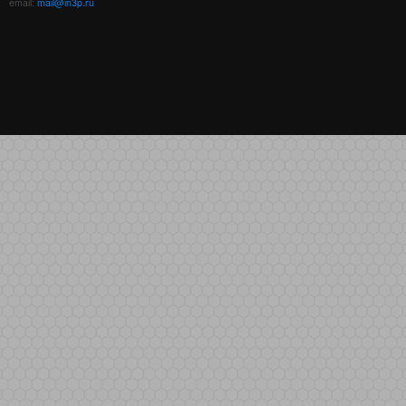
email:
mail@in3p.ru