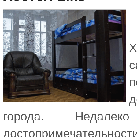
Х
с
п
д
города. Недалек
достопримечат