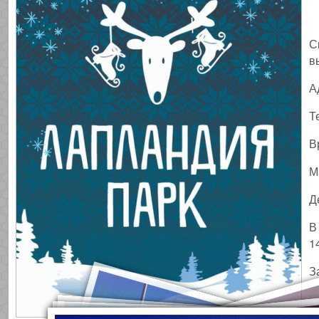
С
в
А
Т
В
М
Д
В
1
З