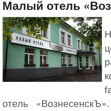
Малый отель «Воз
ц
р
к
f
отель «ВознесенскЪ»