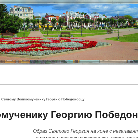
 Святому Великомученику Георгию Победоносцу
омученику Георгию Победо
Образ Святого Георгия на коне с незапамя
знамена и хоругви русского воинства, мон