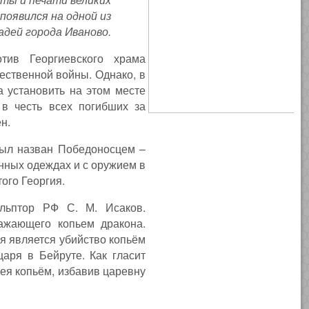
появился на одной из
дей города Иваново.
ив Георгиевского храма
чественной войны. Однако, в
 установить на этом месте
в честь всех погибших за
н.
был назван Победоносцем –
енных одеждах и с оружием в
ого Георгия.
ульптор РФ С. М. Исаков.
ажающего копьем дракона.
я является убийство копьём
царя в Бейруте. Как гласит
мея копьём, избавив царевну