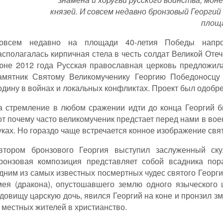
князей. И совсем недавно бронзовый Георгий 
площа
овсем недавно на площади 40-летия Победы напрот
асполагалась кирпичная стела в честь солдат Великой Оте
юне 2012 года Русская православная церковь предложила
амятник Святому Великомученику Георгию Победоносцу 
одину в войнах и локальных конфликтах. Проект был одобре
а стремление в любом сражении идти до конца Георгий 
от почему часто великомученик предстает перед нами в во
уках. Но гораздо чаще встречается конное изображение свят
втором бронзового Георгия выступил заслуженный ск
ронзовая композиция представляет собой всадника пор
дним из самых известных посмертных чудес святого Георги
мея (дракона), опустошавшего землю одного языческого 
довищу царскую дочь, явился Георгий на коне и пронзил з
 местных жителей в христианство.