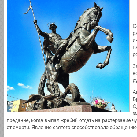
С
р
и
п
р
З
в
р
А
Б
О
з
предание, когда выпал жребий отдать на растерзание чу
от смерти. Явление святого способствовало обращению