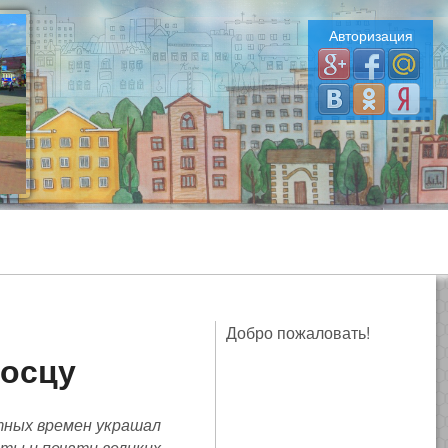
Авторизация
Добро пожаловать!
носцу
тных времен украшал
еты и печати великих