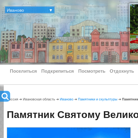
Иваново
▼
Поселиться
Подкрепиться
Посмотреть
Отдохнуть
Россия ➜ Ивановская область ➜
Иваново
➜
Памятники и скульптуры
➜
Памятник
Памятник Святому Велик