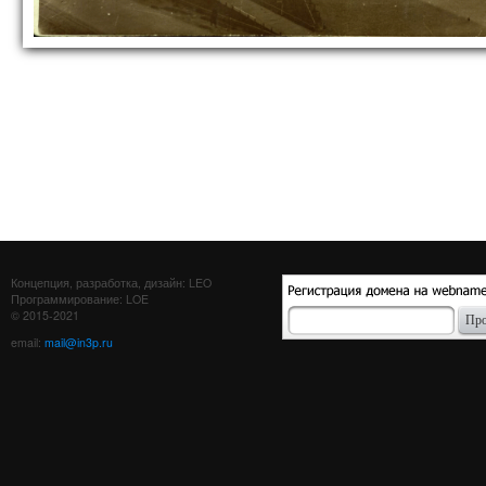
Концепция, разработка, дизайн: LEO
Программирование: LOE
© 2015-2021
email:
mail@in3p.ru