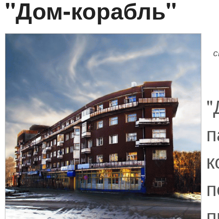
"Дом-корабль"
с
"
к
п