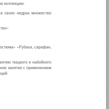
ую коллекцию.
 в своих недрах множество
ство»
остюма» «Рубаха, сарафан,
тию ткацкого и набойного
йное занятие с применением
кций