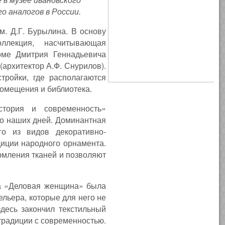
о аналогов в России.
. Д.Г. Бурылина. В основу
ллекция, насчитывающая
оме Дмитрия Геннадьевича
(архитектор А.Ф. Снурилов).
тройки, где располагаются
омещения и библиотека.
стория и современность»
до наших дней. Доминантная
го из видов декоративно-
диции народного орнамента.
рмления тканей и позволяют
ба «Деловая женщина» была
ельера, которые для него не
десь закончил текстильный
 традиции с современностью.