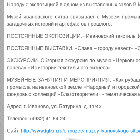
Наряду с экспозицией в одном из выставочных залов В
Музей ивановского ситца связывает с Музеем промы
загадочных историй и артефактов прошлого.
ПОСТОЯННЫЕ ЭКСПОЗИЦИИ. «Ивановский текстиль. Ист
ПОСТОЯННЫЕ ВЫСТАВКИ. «Слава – городу невест» «От 
ЭКСКУРСИИ. Обзорная экскурсия по музею «Церковное 
панева» «Из истории текстильного бизнеса»
МУЗЕЙНЫЕ ЗАНЯТИЯ И МЕРОПРИЯТИЯ. «Как рубашка в 
промысла на ивановской земле «Народный и городской 
фондовых коллекций «Благотворители» - тематическая
Адрес: г. Иваново, ул. Батурина, д. 11/42
Телефон: (4932) 41-64-24
Сайт:
http://www.igikm.ru/o-muzee/muzey-ivanovskogo-sitts