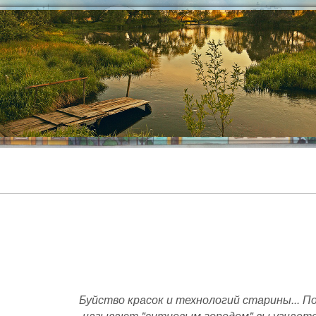
Буйство красок и технологий старины... П
называют "ситцевым городом" вы узнаете 