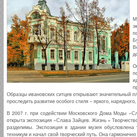
М
э
п
Б
В
д
О
п
и
п
Образцы ивановских ситцев открывают значительный пл
проследить развитие особого стиля – яркого, нарядного
В 2007 г. при содействии Московского Дома Моды «С
открыта экспозиция «Слава Зайцев. Жизнь = Творчество»
разделимы. Экспозиция в здании музея обусловлена 
техникум и начал свой творческий путь. Она гармонично