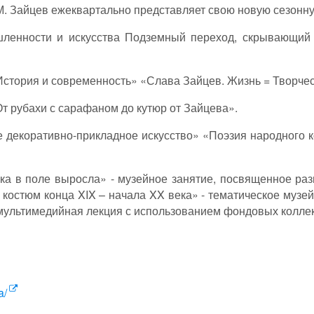
.М. Зайцев ежеквартально представляет свою новую сезонн
шленности и искусства Подземный переход, скрывающий
ория и современность» «Слава Зайцев. Жизнь = Творче
рубахи с сарафаном до кутюр от Зайцева».
декоративно-прикладное искусство» «Поэзия народного к
поле выросла» - музейное занятие, посвященное разви
костюм конца XIX – начала XX века» - тематическое музе
 мультимедийная лекция с использованием фондовых колле
a/