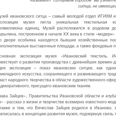
ситца, не имеющег
узей ивановского ситца – самый молодой отдел ИГИКМ им
кспозиции музея легла уникальная текстильная ко
олмиллиона единиц. Музей расположился в родовом д
урылина, построенном в начале XX века в стиле «модерн» 
о дворе особняка находятся бывшие хозяйственные пос
ополнительные выставочные площади, а также фондовые п
сновная экспозиция музея «Ивановский текстиль. И
овествует о развитии производства с древнейших времен 
дея экспозиции – показ ивановских ситцев, как одно
рикладного искусства, сохраняющего и развивающего тра
аст народного творчества в области художественного офо
, декоративного, присущего ивановским тканям.
лава Зайцев», Правительства Ивановской области и клу
 - рассказ о жизни и творчестве всемирно известного мод
также и тем, что Вячеслав Зайцев родился в Иваново, з
 вписалась в концепцию развития музея, подчеркнув связь