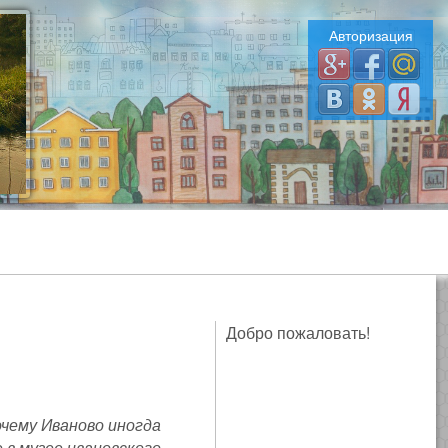
Авторизация
Добро пожаловать!
очему Иваново иногда
в музее ивановского