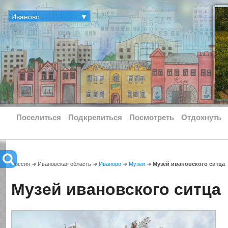
Иваново
▼
Поселиться
Подкрепиться
Посмотреть
Отдохнуть
Россия ➜ Ивановская область ➜
Иваново
➜
Музеи
➜
Музей ивановского ситца
Музей ивановского ситца