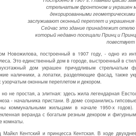
стрельчатым фронтоном и украшен 
декорированными геометрическими
заслуживают оконный переплет и украшения 
Сейчас это здание принадлежит отелю 
который недавно посещали Принц и Принце
повествует 
ом Новожилова, построенный в 1907 году, - одно из и
леса. Это единственный дом в городе, выстроенный в сти
вухэтажный дом украшен причудливым стрельчатым ф
окие наличники, а лопатки, разделяющие фасад, также у
 узорчатым оконным переплетом и декором.
 но не простая, а элитная: здесь жила легендарная Евсто
оюза - начальника пристани. В доме сохранились гипсов
ны коммунальными жильцами в начале 1950-х годов). 
текленная веранда с богатым резным декором и фигурным
е комнаты.
 Майкл Кентский и принцесса Кентская. В ходе двухдне