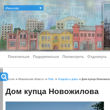
Иваново
▼
Поселиться
Подкрепиться
Посмотреть
Отдохнуть
Россия ➜ Ивановская область ➜
Плёс
➜
Усадьбы и дома
➜
Дом купца Новожил
Дом купца Новожилова