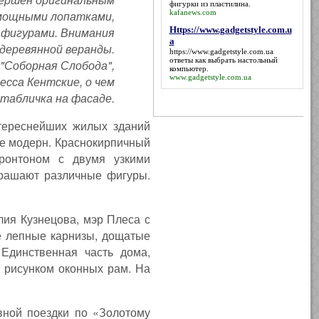
фигурки из пластилина.
kafanews.com
мощными лопатками,
Https://www.gadgetstyle.com.u
 фигурами. Внимания
a
деревянной веранды.
https://www.gadgetstyle.com.ua
ответы как выбрать настольный
"Соборная Слобода",
компьютер.
www.gadgetstyle.com.ua
сса Кентские, о чем
табличка на фасаде.
нтереснейших жилых зданий
ле модерн. Краснокирпичный
ронтоном с двумя узкими
крашают различные фигуры.
лия Кузнецова, мэр Плеса с
ые лепные карнизы, дощатые
Единственная часть дома,
 рисунком оконных рам. На
вной поездки по «Золотому