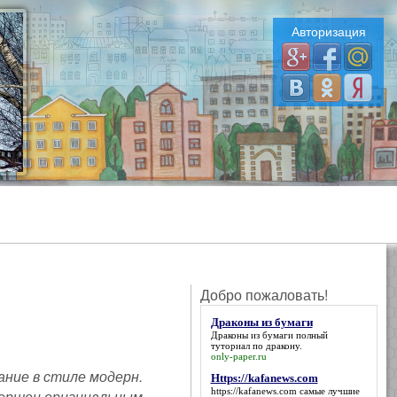
Авторизация
Добро пожаловать!
Драконы из бумаги
Драконы из бумаги
полный
туториал по дракону.
only-paper.ru
ание в стиле модерн.
Https://kafanews.com
https://kafanews.com
самые лучшие
вершен оригинальным