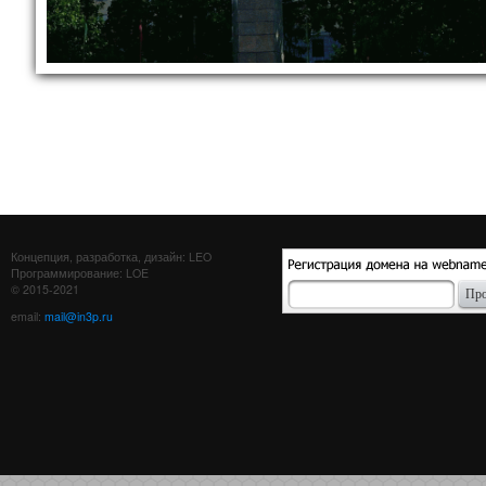
Концепция, разработка, дизайн: LEO
Программирование: LOE
© 2015-2021
email:
mail@in3p.ru