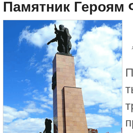
Памятник Героям 
П
т
п