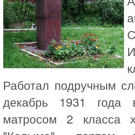
А
С
И
Работал подручным сл
декабрь 1931 года 
матросом 2 класса х