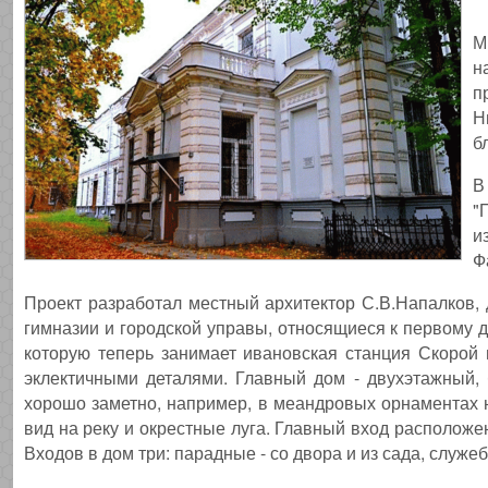
М
н
п
Н
б
В
"
и
Ф
Проект разработал местный архитектор С.В.Напалков, 
гимназии и городской управы, относящиеся к первому д
которую теперь занимает ивановская станция Скорой
эклектичными деталями. Главный дом - двухэтажный,
хорошо заметно, например, в меандровых орнаментах 
вид на реку и окрестные луга. Главный вход расположе
Входов в дом три: парадные - со двора и из сада, служе