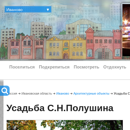
Иваново
▼
Поселиться
Подкрепиться
Посмотреть
Отдохнуть
Россия ➜ Ивановская область ➜
Иваново
➜
Архитектурные объекты
➜
Усадьба 
Усадьба С.Н.Полушина