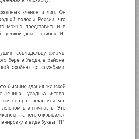
оскошных кленов и лип. Он
редней полосы России, что
его можно представить и в
й крепкий дом – грибок. Из
лушин, совладельцу фирмы
го берега Уводи, в районе,
шой особняк со службами.
 это бывшие здания женской
е Ленина – усадьба Витова,
рхитектора – классицизм с
уклоном в античность. Это
лконом – с него открывался
анировку в виде буквы "П".