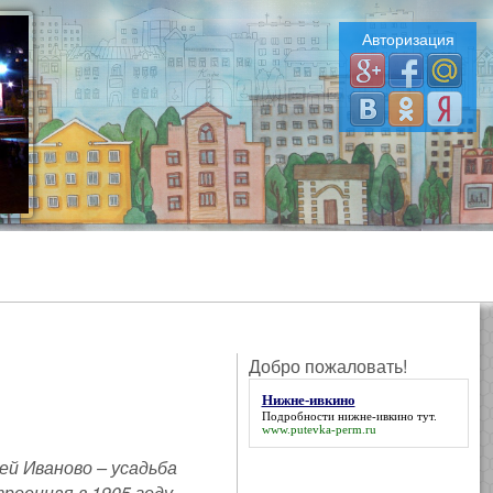
Авторизация
Добро пожаловать!
Нижне-ивкино
Подробности
нижне-ивкино
тут.
www.putevka-perm.ru
й Иваново – усадьба
оенная в 1905 году.