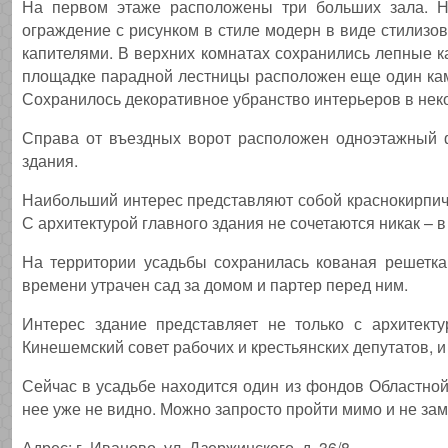
На первом этаже расположены три больших зала. Н
ограждение с рисунком в стиле модерн в виде стилиз
капителями. В верхних комнатах сохранились лепные 
площадке парадной лестницы расположен еще один кам
Сохранилось декоративное убранство интерьеров в неко
Справа от въездных ворот расположен одноэтажный ф
здания.
Наибольший интерес представляют собой краснокирпичн
С архитектурой главного здания не сочетаются никак – в
На территории усадьбы сохранилась кованая решетка,
времени утрачен сад за домом и партер перед ним.
Интерес здание представляет не только с архитект
Кинешемский совет рабочих и крестьянских депутатов, 
Сейчас в усадьбе находится один из фондов Областной 
нее уже не видно. Можно запросто пройти мимо и не зам
Адрес: г. Иваново, ул. Дзержинского, д. 36/8