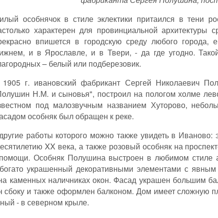
илый особнячок в стиле эклектики притаился в тени р
астолько характерен для провинциальной архитектуры с
рекрасно впишется в городскую среду любого города, 
ижнем, и в Ярославле, и в Твери, - да где угодно. Тако
лагородных – белый или подберезовик.
 1905 г. ивановский фабрикант Сергей Николаевич По
Полушин Н.М. и сыновья", построил на пологом холме лево
звестном под малозвучным названием Хуторово, неболь
асадом особняк был обращен к реке.
другие работы которого можно также увидеть в Иваново:
есятилетию XX века, а также розовый особняк на проспект
 помощи. Особняк Полушина выстроен в любимом стиле а
 богато украшенный декоративными элементами с явным 
на каменных наличниках окон. Фасад украшен большим ба
н сбоку и также оформлен балконом. Дом имеет сложную пл
бный - в северном крыле.