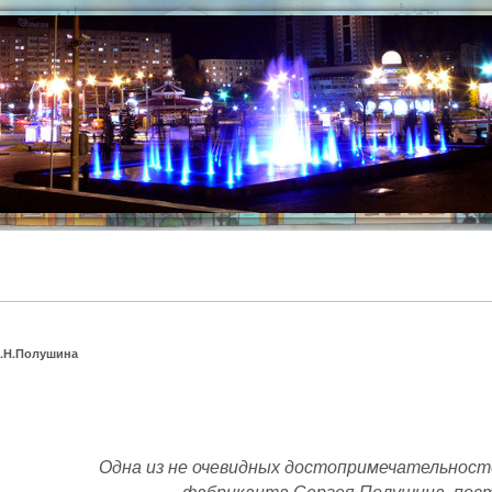
С.Н.Полушина
Одна из не очевидных достопримечательносте
фабриканта Сергея Полушина, постр