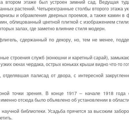
а втором этаже был устроен зимний сад. Ведущая туда
ованных растений. Четырехгранные столбы второго этажа
карнизы и обрамления дверных проемов, а также камин в
ин, облицованный цветной плиткой с изображением стили
торых залах, где заметно влияние стиля модерн.
лигель, сдержанный по декору, но, тем не менее, подд
ые строения служб (конюшни и каретный сарай), замыкаю
 узких окнах чердака, острых коньках крыши видно что-то го
 отделявшая палисад от двора, с интересной закругленн
урной точки зрения. В конце 1917 – начале 1918 года
и именно отсюда было объявлено об установлении в области
научной библиотеки. Усадьба прячется за высоким забором
етить.