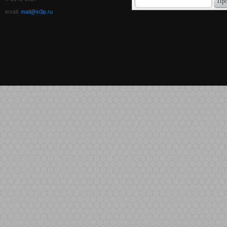
email:
mail@in3p.ru