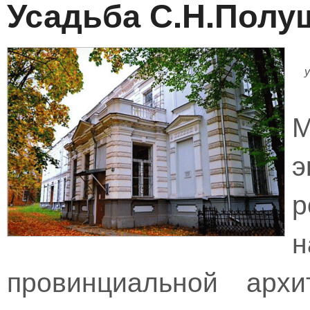
Усадьба С.Н.Полу
М
э
р
н
провинциальной архи