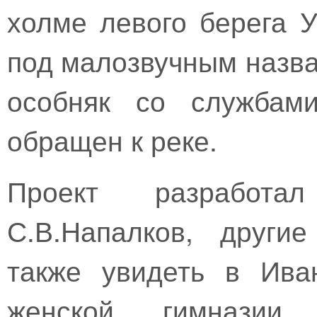
холме левого берега У
под малозвучным назв
особняк со службам
обращен к реке.
Проект разработа
С.В.Напалков, други
также увидеть в Ива
женской гимназии