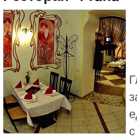
з
е
с