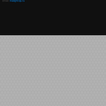
email:
mail@in3p.ru