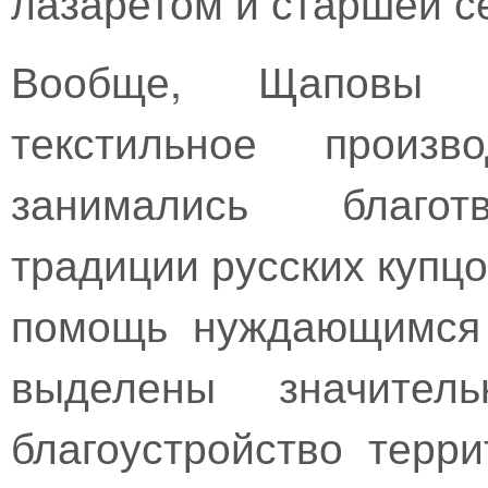
лазаретом и старшей с
Вообще, Щаповы 
текстильное произ
занимались благотв
традиции русских купц
помощь нуждающимся 
выделены значите
благоустройство терр