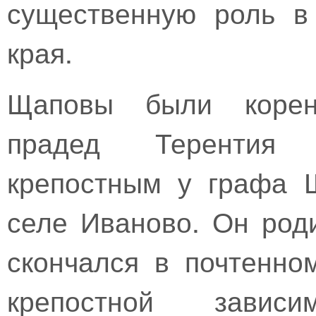
существенную роль в
края.
Щаповы были корен
прадед Терентия 
крепостным у графа 
селе Иваново. Он роди
скончался в почтенно
крепостной завис