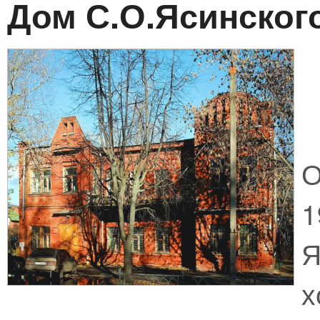
Дом С.О.Ясинског
О
Я
х