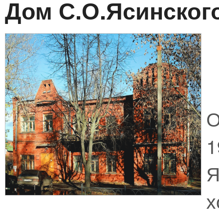
Дом С.О.Ясинског
О
Я
х