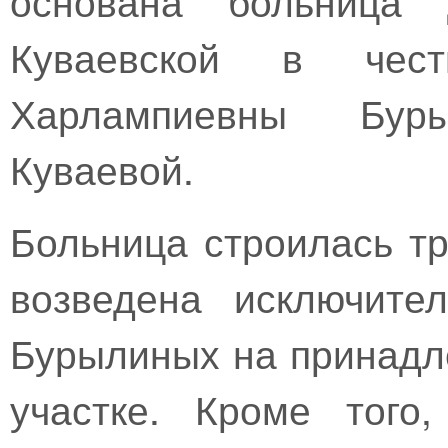
Куваевской в чес
Харлампиевны Бур
Куваевой.
Больница строилась три
возведена исключите
Бурылиных на принад
участке. Кроме того