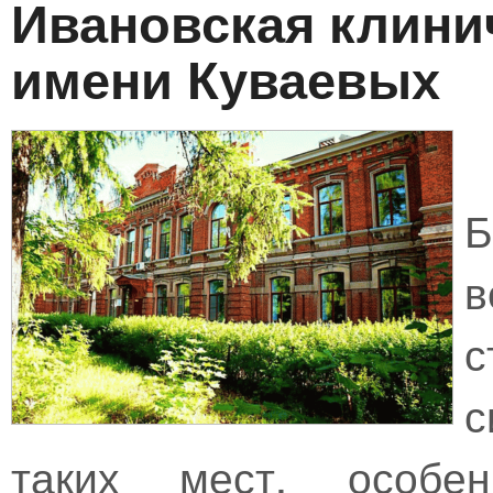
Ивановская клини
имени Куваевых
в
с
с
таких мест, особ