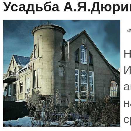
Усадьба А.Я.Дюри
а
Н
И
н
с