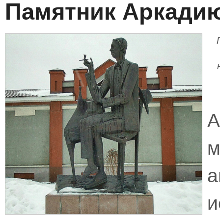
Памятник Аркади
м
а