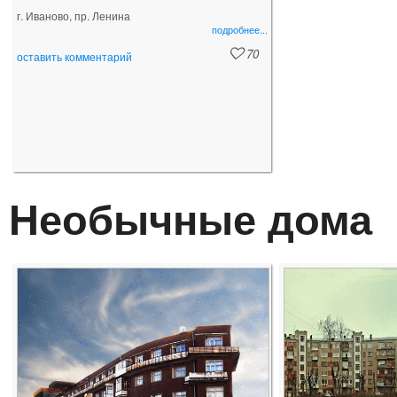
Набережная, какой бы она ни была —
г. Иваново, пр. Ленина
самое излюбленное место горожан и
подробнее...
гостей города.
70
оставить комментарий
Необычные дома