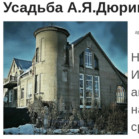
Усадьба А.Я.Дюри
а
Н
И
н
с