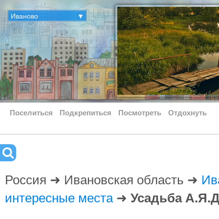
Иваново
▼
Поселиться
Подкрепиться
Посмотреть
Отдохнуть
Россия ➜ Ивановская область ➜
Ив
интересные места
➜
Усадьба А.Я.