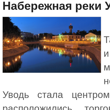
Набережная реки 
Т
н
Уводь стала центром
расположились торг