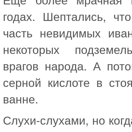
годах. Шептались, чт
часть невидимых ива
некоторых подземел
врагов народа. А пот
серной кислоте в сто
ванне.
Слухи-слухами, но ког