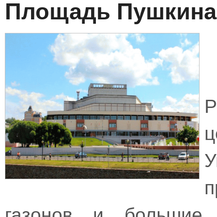
Площадь Пушкина
Р
ц
У
п
газонов и большие 