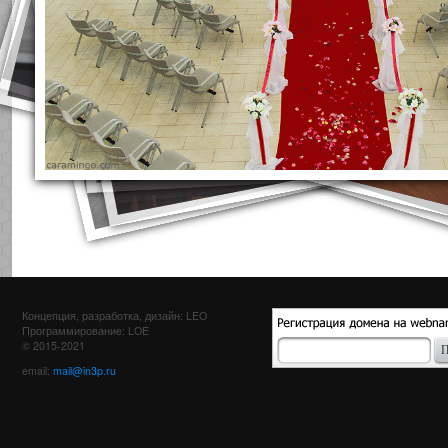
Концепция, разработка, дизайн: LEO
Программирование: LOE
© 2015-2021
email:
mail@in3p.ru