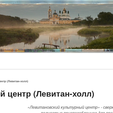
ентр (Левитан-холл)
й центр (Левитан-холл)
«Левитановский культурный центр» - сверх
полностью приспособленное для про