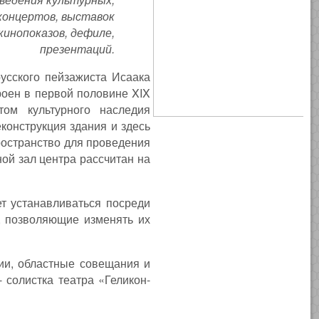
концертов, выставок
кинопоказов, дефиле,
презентаций.
русского пейзажиста Исаака
роен в первой половине XIX
том культурного наследия
еконструкция здания и здесь
ространство для проведения
ой зал центра рассчитан на
ет устанавливаться посреди
, позволяющие изменять их
ии, областные совещания и
 солистка театра «Геликон-