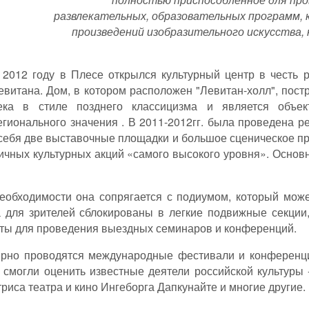
развлекательных, образовательных программ, 
произведений изобразительного искусства, 
 2012 году в Плесе открылся культурный центр в честь 
евитана. Дом, в котором расположен "Левитан-холл", пост
ека в стиле позднего классицизма и является объек
егионального значения . В 2011-2012гг. была проведена р
себя две выставочные площадки и большое сценическое п
ичных культурных акций «самого высокого уровня». Основн
необходимости она сопрягается с подиумом, который мож
а для зрителей сблокированы в легкие подвижные секции
аты для проведения выездных семинаров и конференций.
лярно проводятся международные фестивали и конференц
смогли оценить известные деятели российской культуры -
риса театра и кино Ингеборга Дапкунайте и многие другие.