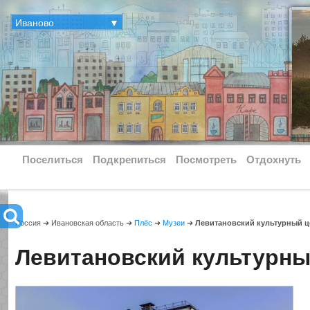
Иваново
▼
Поселиться
Подкрепиться
Посмотреть
Отдохнуть
Россия ➜ Ивановская область ➜
Плёс
➜
Музеи
➜
Левитановский культурный ц
Левитановский культурны