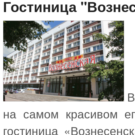
Гостиница "Возне
В
на самом красивом ег
гостиница «Вознесенс