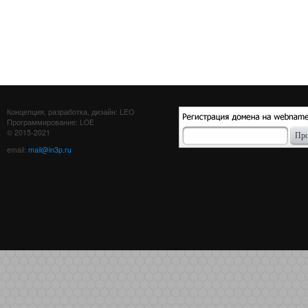
Концепция, разработка, дизайн: LEO
Программирование: LOE
© 2015-2021
email:
mail@in3p.ru