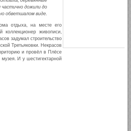
и частично дожили до
жно обветшалом виде.
ома отдыха, на месте его
ий коллекционер живописи,
сов задумал строительство
сской Третьяковки. Некрасов
рриторию и провёл в Плёсе
 музея. И у шестигектарной