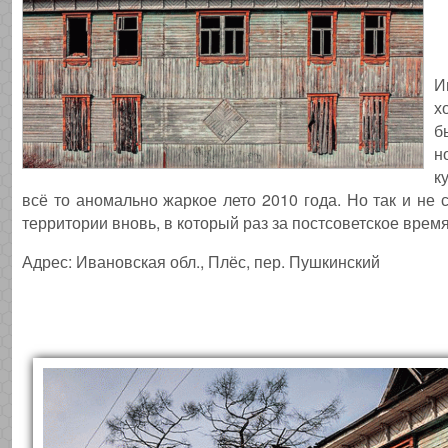
И
х
б
н
к
всё то аномально жаркое лето 2010 года. Но так и не
территории вновь, в который раз за постсоветское врем
Адрес: Ивановская обл., Плёс, пер. Пушкинский