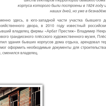
корпуса которого были построены в 1924 году 
наших дней, но уже в безнадё
менно здесь, в юго-западной части участка бывшего д
озяйственного двора, в 2010 году известный российск
ывший владелец фирмы «Арбат Престиж» Владимир Некра
ового грандиозного плёсского художественного музея, Плё
упил здания бывших корпусов дома отдыха, арендовал те
 смог оформить необходимые документы для строительства
я, сменился владелец.