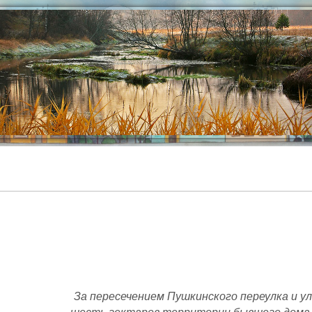
За пересечением Пушкинского переулка и у
шесть гектаров территории бывшего дома