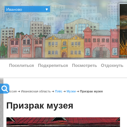
Иваново
▼
Поселиться
Подкрепиться
Посмотреть
Отдохнуть
Россия ➜ Ивановская область ➜
Плёс
➜
Музеи
➜
Призрак музея
Призрак музея