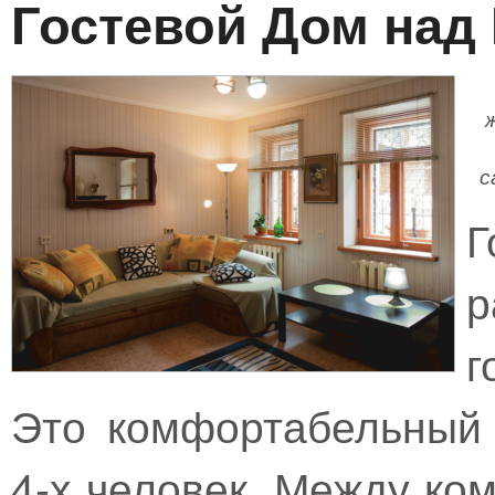
Гостевой Дом над
с
Г
г
Это комфортабельный
4-х человек. Между ко