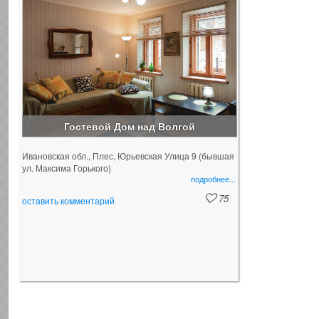
Гостевой Дом над Волгой
Гостевой дом "Волжская дача" расположен
Ивановская обл., Плес, Юрьевская Улица 9 (бывшая
в живописном городе Плес, в 10-ти
ул. Максима Горького)
минутах ходьбы от реки Волга. В
подробнее...
распоряжении гостей терраса, сад,
принадлежности для барбекю и рыбной
75
оставить комментарий
ловли.