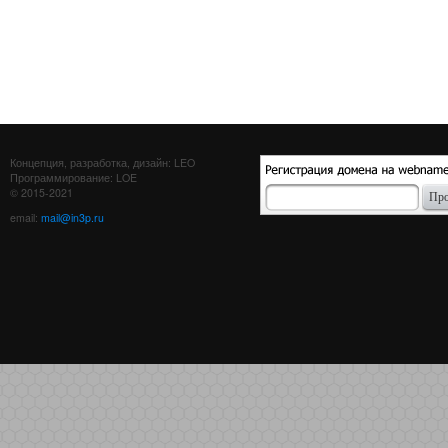
Концепция, разработка, дизайн: LEO
Программирование: LOE
© 2015-2021
email:
mail@in3p.ru