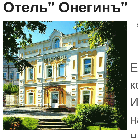
Отель" Онегинъ"
к
н