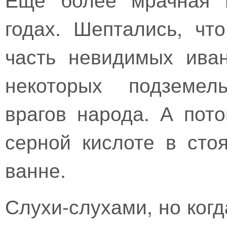
годах. Шептались, чт
часть невидимых ива
некоторых подземел
врагов народа. А пот
серной кислоте в сто
ванне.
Слухи-слухами, но ког