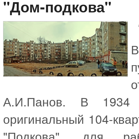
"Дом-подкова"
В
п
А.И.Панов. В 1934
оригинальный 104-квар
"Подкова", для раб